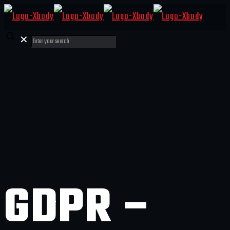
✕
GDPR –