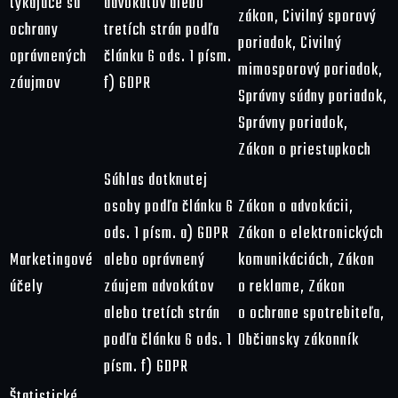
týkajúce sa
advokátov alebo
zákon, Civilný sporový
ochrany
tretích strán podľa
poriadok, Civilný
oprávnených
článku 6 ods. 1 písm.
mimosporový poriadok,
záujmov
f) GDPR
Správny súdny poriadok,
Správny poriadok,
Zákon o priestupkoch
Súhlas dotknutej
osoby podľa článku 6
Zákon o advokácii,
ods. 1 písm. a) GDPR
Zákon o elektronických
Marketingové
alebo oprávnený
komunikáciách, Zákon
účely
záujem advokátov
o reklame, Zákon
alebo tretích strán
o ochrane spotrebiteľa,
podľa článku 6 ods. 1
Občiansky zákonník
písm. f) GDPR
Štatistické