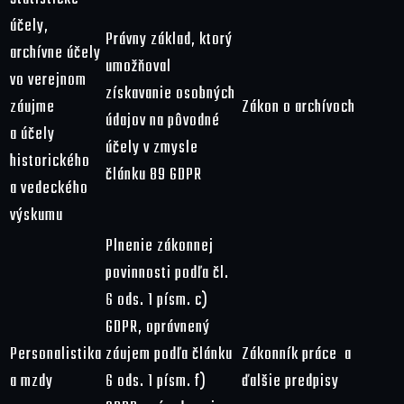
účely,
Právny základ, ktorý
archívne účely
umožňoval
vo verejnom
získavanie osobných
záujme
Zákon o archívoch
údajov na pôvodné
a účely
účely v zmysle
historického
článku 89 GDPR
a vedeckého
výskumu
Plnenie zákonnej
povinnosti podľa čl.
6 ods. 1 písm. c)
GDPR, oprávnený
Personalistika
záujem podľa článku
Zákonník práce a
a mzdy
6 ods. 1 písm. f)
ďalšie predpisy