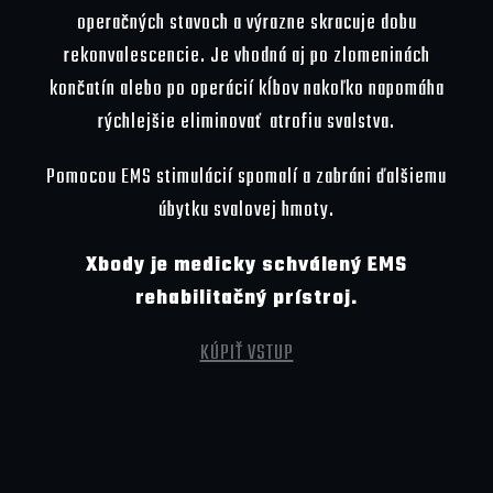
operačných stavoch a výrazne skracuje dobu
rekonvalescencie. Je vhodná aj po zlomeninách
končatín alebo po operácií kĺbov nakoľko napomáha
rýchlejšie eliminovať atrofiu svalstva.
Pomocou EMS stimulácií spomalí a zabráni ďalšiemu
úbytku svalovej hmoty.
Xbody je medicky schválený EMS
rehabilitačný prístroj.
KÚPIŤ VSTUP