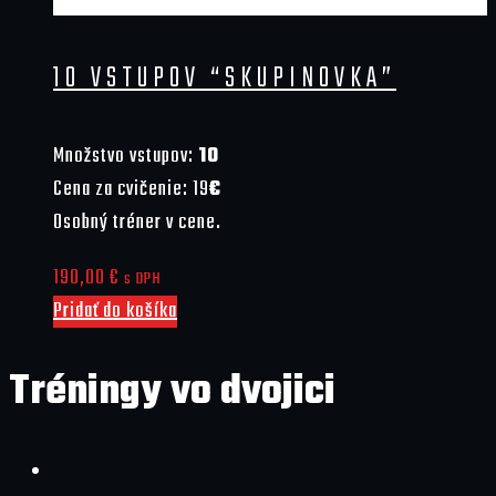
10 VSTUPOV “SKUPINOVKA”
Množstvo vstupov:
10
Cena za cvičenie: 19
€
Osobný tréner v cene.
190,00
€
s DPH
Pridať do košíka
Tréningy vo dvojici