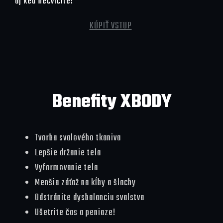
aj keď necvičíte!
KÚPIŤ VSTUP
Benefity XBODY
Tvorba svalového tkaniva
Lepšie držanie tela
Vyformovanie tela
Menšia záťaž na kĺby a šlachy
Odstránite dysbalanciu svalstva
Ušetrite čas a peniaze!