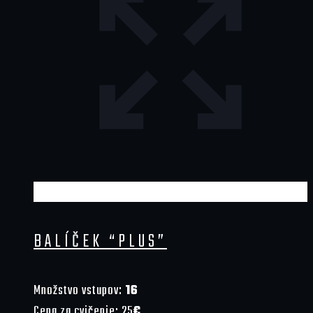
BALÍČEK “PLUS”
Množstvo vstupov:
16
Cena za cvičenie: 25
€