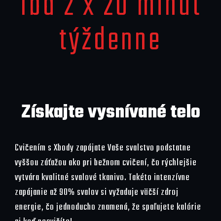
Iba 2 x 20 minút
týždenne
Získajte vysnívané telo
Cvičením s Xbody zapájate Vaše svalstvo podstatne
vyššou záťažou ako pri bežnom cvičení, čo rýchlejšie
vytvára kvalitné svalové tkanivo. Takéto intenzívne
zapájanie až 90% svalov si vyžaduje väčší zdroj
energie, čo jednoducho znamená, že spaľujete kalórie