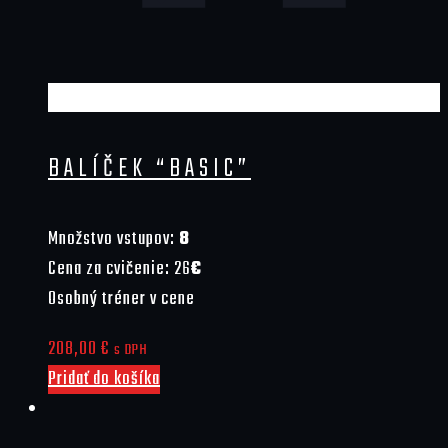
BALÍČEK “BASIC”
Množstvo vstupov:
8
Cena za cvičenie: 26
€
Osobný tréner v cene
208,00
€
s DPH
Pridať do košíka