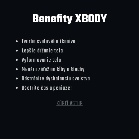
Benefity XBODY
Tvorba svalového tkaniva
Lepšie držanie tela
Vyformovanie tela
Menšia záťaž na kĺby a šlachy
Odstránite dysbalanciu svalstva
Ušetrite čas a peniaze!
KÚPIŤ VSTUP