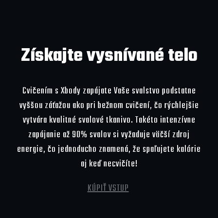
Získajte vysnívané telo
Cvičením s Xbody zapájate Vaše svalstvo podstatne
vyššou záťažou ako pri bežnom cvičení, čo rýchlejšie
vytvára kvalitné svalové tkanivo. Takéto intenzívne
zapájanie až 90% svalov si vyžaduje väčší zdroj
energie, čo jednoducho znamená, že spaľujete kalórie
aj keď necvičíte!
KÚPIŤ VSTUP