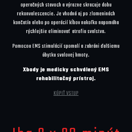
operačných stavoch a výrazne skracuje dobu
rekonvalescencie. Je vhodná aj po zlomeninách
končatín alebo po operácií kĺbov nakoľko napomáha
rýchlejšie eliminovať atrofiu svalstva.
Pomocou EMS stimulácií spomalí a zabráni ďalšiemu
úbytku svalovej hmoty.
Xbody je medicky schválený EMS
rehabilitačný prístroj.
KÚPIŤ VSTUP